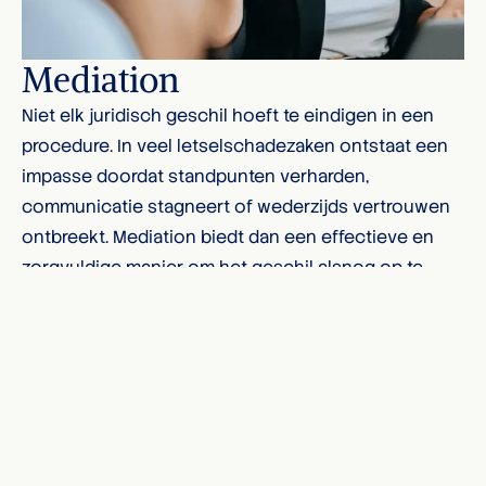
Mediation
Niet elk juridisch geschil hoeft te eindigen in een
procedure. In veel letselschadezaken ontstaat een
impasse doordat standpunten verharden,
communicatie stagneert of wederzijds vertrouwen
ontbreekt. Mediation biedt dan een effectieve en
zorgvuldige manier om het geschil alsnog op te
lossen, met behoud van regie en oog voor alle
betrokken belangen.
Plan een kennismaking